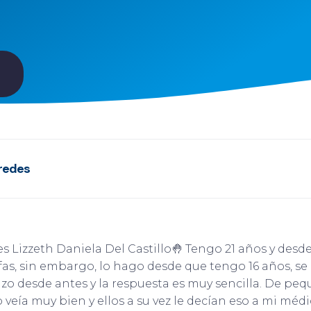
redes
s Lizzeth Daniela Del Castillo🤚 Tengo 21 años y de
afas, sin embargo, lo hago desde que tengo 16 años, s
izo desde antes y la respuesta es muy sencilla. De peq
veía muy bien y ellos a su vez le decían eso a mi médic