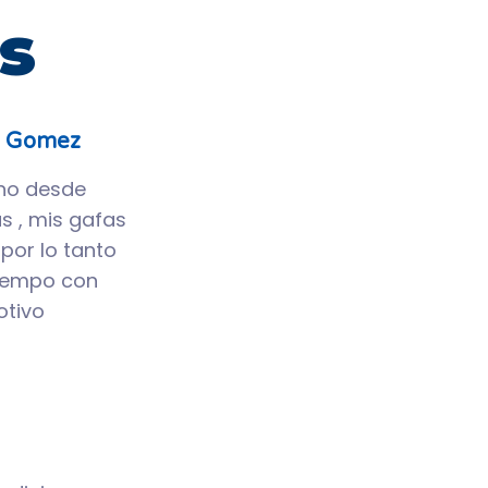
s
o Gomez
no desde
 , mis gafas
por lo tanto
tiempo con
otivo