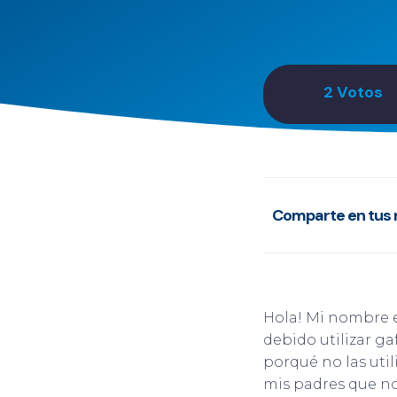
2
Votos
Comparte en tus 
Hola! Mi nombre e
debido utilizar g
porqué no las util
mis padres que no 