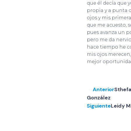
que él decía que yo
propia y a punta 
ojos y mis primer
que me acuesto, s
pues avanza un po
pero me da nervio
hace tiempo he c
mis ojos merecen,
mejor oportunida
Anterior
Sthef
González
Siguiente
Leidy M