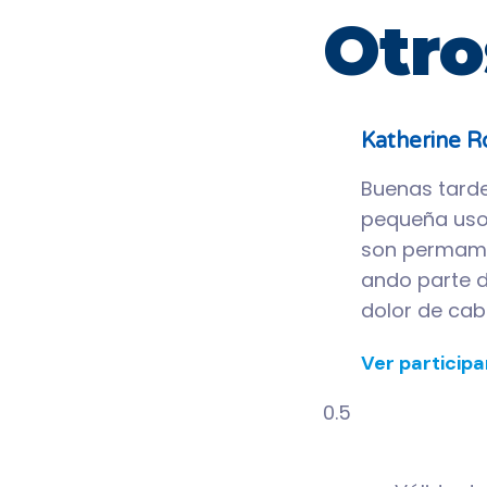
Otro
Katherine 
Buenas tard
pequeña usos
son permame
ando parte 
dolor de ca
Ver particip