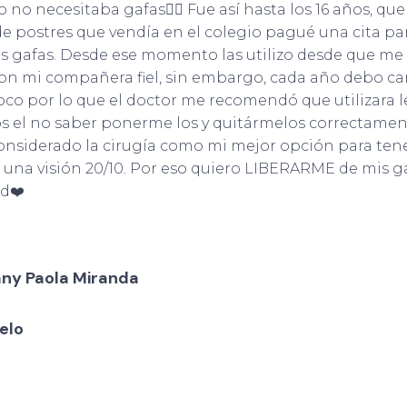
 no necesitaba gafas🤷‍♀️ Fue así hasta los 16 años, que
de postres que vendía en el colegio pagué una cita par
as gafas. Desde ese momento las utilizo desde que me 
on mi compañera fiel, sin embargo, cada año debo ca
co por lo que el doctor me recomendó que utilizara l
s el no saber ponerme los y quitármelos correctament
onsiderado la cirugía como mi mejor opción para ten
 una visión 20/10. Por eso quiero LIBERARME de mis ga
d❤️
any Paola Miranda
elo