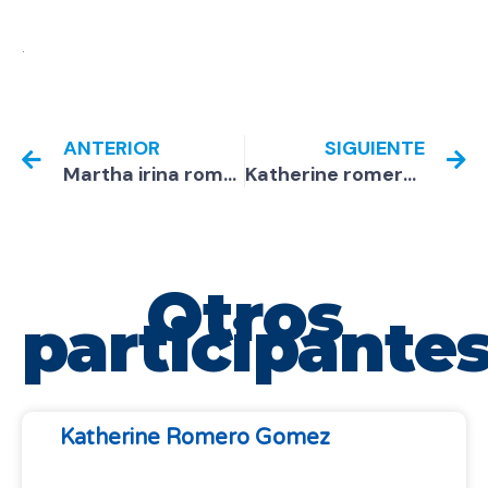
.
ANTERIOR
SIGUIENTE
Martha irina romero Vitola
Katherine romero gomez
Otros
participante
Katherine Romero Gomez